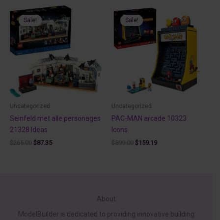
$799.90.
$230.00.
Sale!
Sale!
Sale!
Sale!
Uncategorized
Uncategorized
Seinfeld met alle personages
PAC-MAN arcade 10323
21328 Ideas
Icons
Original
Current
Original
Current
$
265.00
$
87.35
$
599.00
$
159.19
price
price
price
price
was:
is:
was:
is:
$265.00.
$87.35.
$599.00.
$159.19.
About
ModelBuilder is dedicated to providing innovative building