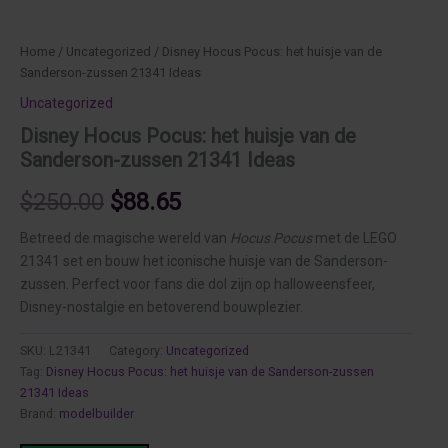
Home
/
Uncategorized
/ Disney Hocus Pocus: het huisje van de
Sanderson-zussen 21341 Ideas
Uncategorized
Disney Hocus Pocus: het huisje van de
Sanderson-zussen 21341 Ideas
Original
Current
$
250.00
$
88.65
price
price
Betreed de magische wereld van
Hocus Pocus
met de LEGO
21341 set en bouw het iconische huisje van de Sanderson-
was:
is:
zussen. Perfect voor fans die dol zijn op halloween­sfeer,
Disney-nostalgie en betoverend bouwplezier.
$250.00.
$88.65.
SKU:
L21341
Category:
Uncategorized
Tag:
Disney Hocus Pocus: het huisje van de Sanderson-zussen
21341 Ideas
Brand:
modelbuilder