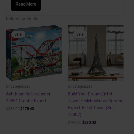
Read More
Related products
Sale!
Sale!
Sale!
Sale!
Uncategorized
Uncategorized
Achtbaan Rollercoaster
Build Your Dream Eiffel
10261 Creator Expert
Tower – Mybrickoras Creator
Expert: Eiffel Tower (Set
Original
Current
$
356.00
$
178.40
price
price
10307)
was:
is:
Original
Current
$
799.90
$
230.00
$356.00.
$178.40.
price
price
was:
is: