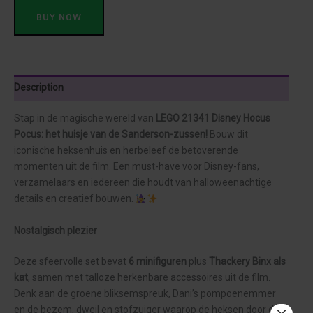
BUY NOW
Description
Stap in de magische wereld van
LEGO 21341 Disney Hocus
Pocus: het huisje van de Sanderson-zussen!
Bouw dit
iconische heksenhuis en herbeleef de betoverende
momenten uit de film. Een must-have voor Disney-fans,
verzamelaars en iedereen die houdt van halloweenachtige
details en creatief bouwen.
Nostalgisch plezier
Deze sfeervolle set bevat
6 minifiguren
plus
Thackery Binx als
kat
, samen met talloze herkenbare accessoires uit de film.
Denk aan de groene bliksemspreuk, Dani’s pompoenemmer
en de bezem, dweil en stofzuiger waarop de heksen door de