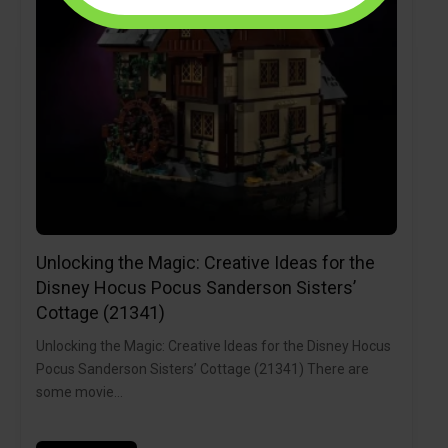
Unlocking the Magic: Creative Ideas for the
Disney Hocus Pocus Sanderson Sisters’
Cottage (21341)
Unlocking the Magic: Creative Ideas for the Disney Hocus
Pocus Sanderson Sisters’ Cottage (21341) There are
some movie…