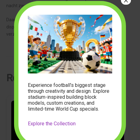
×
nacht zweven.
Daarnaast kun je de poort-/kerkhofconstructie gebruiken als
displaystandaard voor alle personages — ideaal voor
verzamelaars die hun betoverende creatie willen tonen.
Related Articles
Experience football’s biggest stage
through creativity and design. Explore
stadium-inspired building block
models, custom creations, and
limited-time World Cup specials.
Explore the Collection