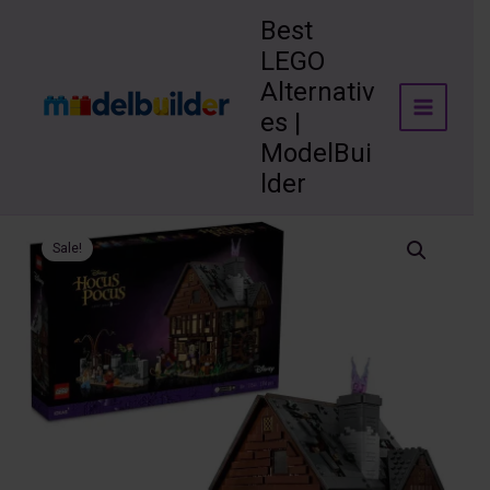
Skip
Best
to
LEGO
content
Alternativ
es |
ModelBui
lder
Sale!